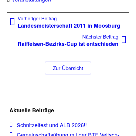
Beitragsnavigation
Vorheriger
Vorheriger Beitrag
Beitrag:
Landesmeisterschaft 2011 in Moosburg
Nächst
Nächster Beitrag
Beitrag
Raiffeisen-Bezirks-Cup ist entschieden
Zur Übersicht
Aktuelle Beiträge
Schnitzelfest und ALB 2026!!
Gemeinschaftsübung mit der BTF Veitsch-