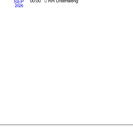
00:00
RH Untertweng
SEP
2026