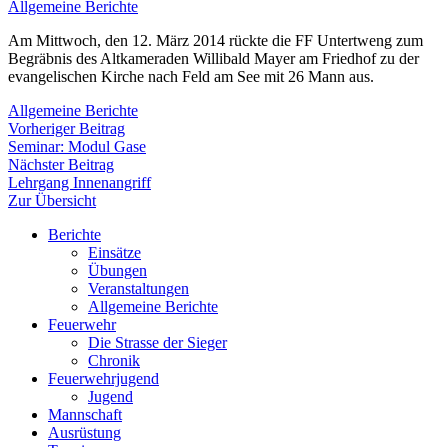
Allgemeine Berichte
Am Mittwoch, den 12. März 2014 rückte die FF Untertweng zum
Begräbnis des Altkameraden Willibald Mayer am Friedhof zu der
evangelischen Kirche nach Feld am See mit 26 Mann aus.
Allgemeine Berichte
Beitragsnavigation
Vorheriger
Vorheriger Beitrag
Beitrag:
Seminar: Modul Gase
Nächster
Nächster Beitrag
Beitrag:
Lehrgang Innenangriff
Zur Übersicht
Berichte
Einsätze
Übungen
Veranstaltungen
Allgemeine Berichte
Feuerwehr
Die Strasse der Sieger
Chronik
Feuerwehrjugend
Jugend
Mannschaft
Ausrüstung