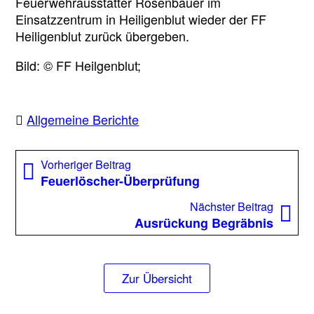
Feuerwehrausstatter Rosenbauer im
Einsatzzentrum in Heiligenblut wieder der FF
Heiligenblut zurück übergeben.
Bild: © FF Heilgenblut;
Allgemeine Berichte
Beitragsnavigation
Vorheriger
Vorheriger Beitrag
Beitrag:
Feuerlöscher-Überprüfung
Nächst
Nächster Beitrag
Beitrag
Ausrückung Begräbnis
Zur Übersicht