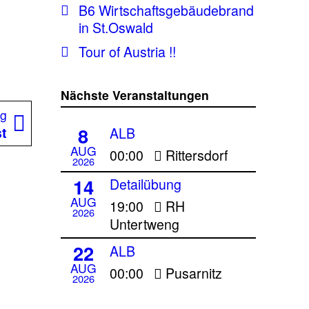
B6 Wirtschaftsgebäudebrand
in St.Oswald
Tour of Austria !!
Nächste Veranstaltungen
Nächster
ag
8
Beitrag:
st
ALB
AUG
00:00
Rittersdorf
2026
14
Detailübung
AUG
19:00
RH
2026
Untertweng
22
ALB
AUG
00:00
Pusarnitz
2026