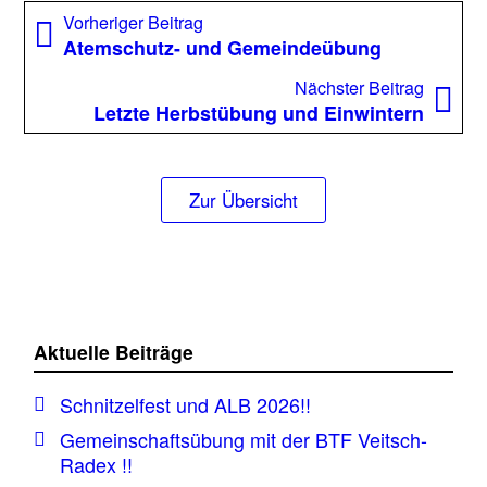
Beitragsnavigation
Vorheriger
Vorheriger Beitrag
Beitrag:
Atemschutz- und Gemeindeübung
Nächst
Nächster Beitrag
Beitrag
Letzte Herbstübung und Einwintern
Zur Übersicht
Aktuelle Beiträge
Schnitzelfest und ALB 2026!!
Gemeinschaftsübung mit der BTF Veitsch-
Radex !!