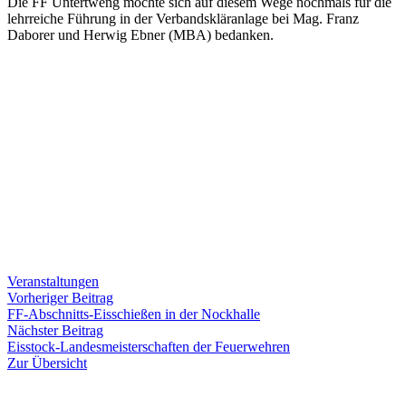
Die FF Untertweng möchte sich auf diesem Wege nochmals für die
lehrreiche Führung in der Verbandskläranlage bei Mag. Franz
Daborer und Herwig Ebner (MBA) bedanken.
Veranstaltungen
Beitragsnavigation
Vorheriger
Vorheriger Beitrag
Beitrag:
FF-Abschnitts-Eisschießen in der Nockhalle
Nächster
Nächster Beitrag
Beitrag:
Eisstock-Landesmeisterschaften der Feuerwehren
Zur Übersicht