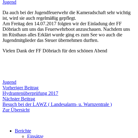
Jugend
Da auch bei der Jugendfeuerwehr die Kameradschaft sehr wichtig
ist, wird sie auch regelmäßig gepflegt.
Am Freitag den 14.07.2017 folgten wir der Einladung der FF
Döbriach um uns das Feuerwehrboot anzuschauen. Nachdem uns
im Rüsthaus alles Erklärt wurde ging es zum See wo auch die
Jugendmitglieder das Steuer übernehmen durften.
Vielen Dank der FF Döbriach für den schönen Abend
Jugend
Beitragsnavigation
Vorheriger
Vorheriger Beitrag
Beitrag:
Hydrantenüberprüfung 2017
Nächster
Nächster Beitrag
Beitrag:
Besuch bei der LAWZ ( Landesalarm- u. Warnzentrale )
Zur Übersicht
Berichte
Einsätze