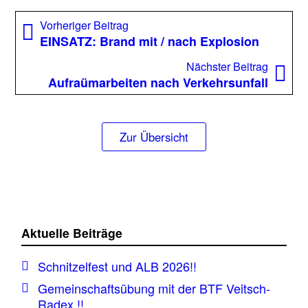
Beitragsnavigation
Vorheriger
Vorheriger Beitrag
Beitrag:
EINSATZ: Brand mit / nach Explosion
Nächst
Nächster Beitrag
Beitrag
Aufraümarbeiten nach Verkehrsunfall
Zur Übersicht
Aktuelle Beiträge
Schnitzelfest und ALB 2026!!
Gemeinschaftsübung mit der BTF Veitsch-
Radex !!