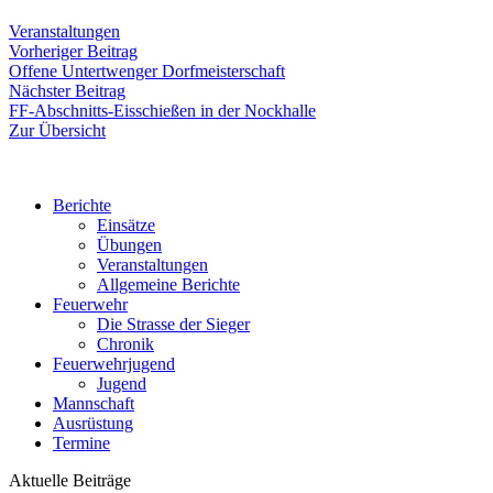
Veranstaltungen
Beitragsnavigation
Vorheriger
Vorheriger Beitrag
Beitrag:
Offene Untertwenger Dorfmeisterschaft
Nächster
Nächster Beitrag
Beitrag:
FF-Abschnitts-Eisschießen in der Nockhalle
Zur Übersicht
Berichte
Einsätze
Übungen
Veranstaltungen
Allgemeine Berichte
Feuerwehr
Die Strasse der Sieger
Chronik
Feuerwehrjugend
Jugend
Mannschaft
Ausrüstung
Termine
Aktuelle Beiträge