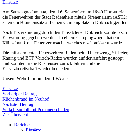
Einsätze
Am Samstagnachmittag, dem 16. September um 16:40 Uhr wurden
die Feuerwehren der Stadt Radenthein mittels Sirenenalarm (AST2)
zu einem Brandeinsatz auf einen Campingplatz in Döbriach gerufen.
Nach Ersterkundung durch den Einsatzleiter Döbriach konnte rasch
Entwarnung gegeben werden. In einem Campingwagen hat ein
Kühlschrank ein Feuer verursacht, welches rasch gelöscht wurde.
Die mit alarmierten Feuerwehren Radenthein, Untertweng, St. Peter,
Kaning und BTF Veitsch-Radex wurden auf der Anfahrt gestoppt
und konnten in die Rüsthäuser zurück fahren und die
Einsatzbereitschaft wieder herstellen.
Unsere Wehr fuhr mit dem LFA aus.
Einsätze
Beitragsnavigation
Vorheriger
Vorheriger Beitrag
Beitrag:
Küchenbrand im Neuhof
Nächster
Nächster Beitrag
Beitrag:
Verkehrsunfall mit Personenschaden
Zur Übersicht
Berichte
Einsätze