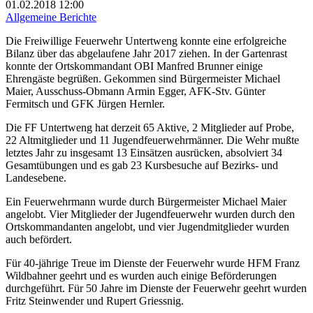
01.02.2018
12:00
Allgemeine Berichte
Die Freiwillige Feuerwehr Untertweng konnte eine erfolgreiche
Bilanz über das abgelaufene Jahr 2017 ziehen. In der Gartenrast
konnte der Ortskommandant OBI Manfred Brunner einige
Ehrengäste begrüßen. Gekommen sind Bürgermeister Michael
Maier, Ausschuss-Obmann Armin Egger, AFK-Stv. Günter
Fermitsch und GFK Jürgen Hernler.
Die FF Untertweng hat derzeit 65 Aktive, 2 Mitglieder auf Probe,
22 Altmitglieder und 11 Jugendfeuerwehrmänner. Die Wehr mußte
letztes Jahr zu insgesamt 13 Einsätzen ausrücken, absolviert 34
Gesamtübungen und es gab 23 Kursbesuche auf Bezirks- und
Landesebene.
Ein Feuerwehrmann wurde durch Bürgermeister Michael Maier
angelobt. Vier Mitglieder der Jugendfeuerwehr wurden durch den
Ortskommandanten angelobt, und vier Jugendmitglieder wurden
auch befördert.
Für 40-jährige Treue im Dienste der Feuerwehr wurde HFM Franz
Wildbahner geehrt und es wurden auch einige Beförderungen
durchgeführt. Für 50 Jahre im Dienste der Feuerwehr geehrt wurden
Fritz Steinwender und Rupert Griessnig.