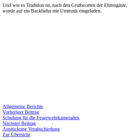
Und wie es Tradition ist, nach den Grußworten der Ehrengäste,
wurde auf ein Backhuhn mit Umtrunk eingeladen.
Allgemeine Berichte
Beitragsnavigation
Vorheriger
Vorheriger Beitrag
Beitrag:
Schulung für die Feuerwehrkameraden
Nächster
Nächster Beitrag
Beitrag:
Ausrückung Verabschiedung
Zur Übersicht