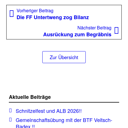
Beitragsnavigation
Vorheriger
Vorheriger Beitrag
Beitrag:
Die FF Untertweng zog Bilanz
Nächst
Nächster Beitrag
Beitrag
Ausrückung zum Begräbnis
Zur Übersicht
Aktuelle Beiträge
Schnitzelfest und ALB 2026!!
Gemeinschaftsübung mit der BTF Veitsch-
Radex !!