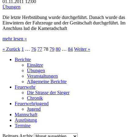
01.11.2011
12:00
Übungen
Die letzte Herbstübung wurde durchgeführt. Danach wurde das
Einwintern der Fahrzeuge und der Gerätschaft durchgeführt. Im
Anschluss lud die Kameradschaft
mehr lesen »
« Zurück
1
…
76
77
78
79
80
…
84
Weiter »
Berichte
Einsätze
Übungen
Veranstaltungen
Allgemeine Berichte
Feuerwehr
Die Strasse der Sieger
Chronik
Feuerwehrjugend
Jugend
Mannschaft
Ausrüstung
Termine
Beitrags
Beitrags Archiv